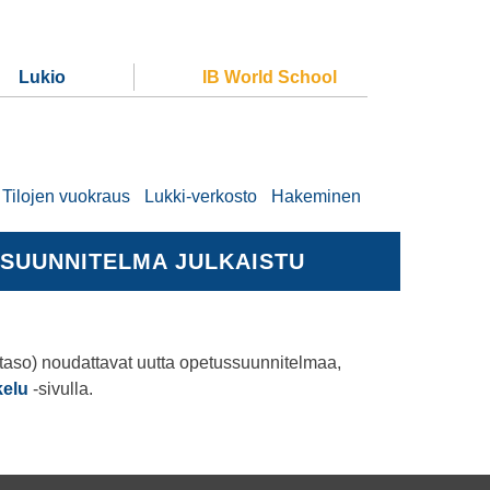
Lukio
IB World School
Tilojen vuokraus
Lukki-verkosto
Hakeminen
SSUUNNITELMA JULKAISTU
1-taso) noudattavat uutta opetussuunnitelmaa,
kelu
-sivulla.