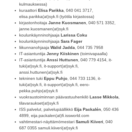
kulmauksessa)
kuraattori
Elisa Parikka
, 040 041 3717,
elisa.parikka(at)syk.fi (työtila kirjastossa)
kirjastonhoitaja
Janne Kuosmanen
, 040 571 3352,
janne.kuosmanen(at)syk.fi
koulunkäynninohjaaja
Larissa Coku
koulunkäynninohjaaja
Sara Fager
liikunnanohjaaja
Walid Jadda
,
044 735 7958
IT-asiantuntija
Jenny Kiiskinen
(toimivapaalla)
IT-asiantuntija
Anssi Huttunen
, 040 779 4154, it-
tuki(at)syk.fi, it-support(at)syk.fi,
anssi.huttunen(at)syk.fi
tekninen tuki
Eppu Puhjo
,
044 733 1136, it-
tuki(at)syk.fi, it-support(at)syk.fi, eero-
pekka.puhjo(at)syk.fi
vuokraustoiminnan päävastuuhenkilö
Lasse Mikkola
,
tilavaraukset(at)syk.fi
ISS palvelut, palvelupäällikkö
Eija Packalén
, 050 436
4899, eija.packalen(at)fi.issworld.com
vahtimestari-näyttämömestari
Samuli Kiiveri
, 040
687 0355 samuli.kiiveri(at)syk.fi