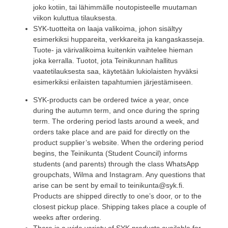
joko kotiin, tai lähimmälle noutopisteelle muutaman
viikon kuluttua tilauksesta.
SYK-tuotteita on laaja valikoima, johon sisältyy
esimerkiksi huppareita, verkkareita ja kangaskasseja.
Tuote- ja värivalikoima kuitenkin vaihtelee hieman
joka kerralla. Tuotot, jota Teinikunnan hallitus
vaatetilauksesta saa, käytetään lukiolaisten hyväksi
esimerkiksi erilaisten tapahtumien järjestämiseen.
SYK-products can be ordered twice a year, once
during the autumn term, and once during the spring
term. The ordering period lasts around a week, and
orders take place and are paid for directly on the
product supplier’s website. When the ordering period
begins, the Teinikunta (Student Council) informs
students (and parents) through the class WhatsApp
groupchats, Wilma and Instagram. Any questions that
arise can be sent by email to teinikunta@syk.fi.
Products are shipped directly to one’s door, or to the
closest pickup place. Shipping takes place a couple of
weeks after ordering.