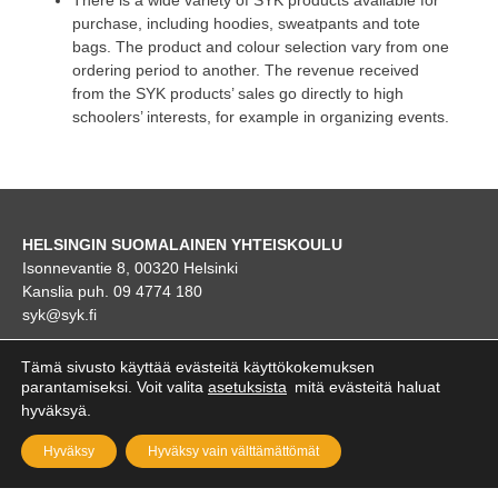
There is a wide variety of SYK products available for
purchase, including hoodies, sweatpants and tote
bags. The product and colour selection vary from one
ordering period to another. The revenue received
from the SYK products’ sales go directly to high
schoolers’ interests, for example in organizing events.
HELSINGIN SUOMALAINEN YHTEISKOULU
Isonnevantie 8, 00320 Helsinki
Kanslia puh. 09 4774 180
syk@syk.fi
KARTTA
Tämä sivusto käyttää evästeitä käyttökokemuksen
parantamiseksi. Voit valita
asetuksista
mitä evästeitä haluat
hyväksyä.
Hyväksy
Hyväksy vain välttämättömät