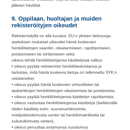
jälkeen hävittää
9. Oppilaan, huoltajan ja muiden
rekisteröityjen oikeudet
Rekisteröidyllä on alla kuvatut, EU:n yleisen tietosuoja-
asetuksen mukaiset oikeudet häntä koskevien
henkilötietojen saantiin, oikaisemiseen, rajoittamiseen,
poistamiseen tai siirtämiseen sekä
oikeus tehdä henkilötietojensa käsittelyssä valitus:
• oikeus pyytää rekisteriote henkilötiedoistansa ja
tarkistaa, mitä häntä koskevia tietoja on tallennettu SYK:n
rekistereihin;
• oikeus pyytää häntä koskevien virheellisten tai
epätarkkojen henkilötietojen oikaisemista tai poistamista;
• oikeus pyytää henkilötietojensa käsittelyn rajoittamista;
• oikeus vastustaa henkilötietojensa käsittelyä (kieltämällä
niiden käsittely esim. suoramarkkinointia,
mielipidetutkimusta varten tai henkilömatrikkelia tai
sukututkimusta varten);
• oikeus peruuttaa antamansa suostumus