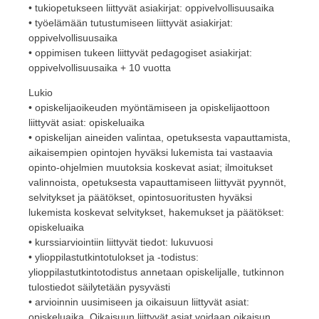
• tukiopetukseen liittyvät asiakirjat: oppivelvollisuusaika
• työelämään tutustumiseen liittyvät asiakirjat:
oppivelvollisuusaika
• oppimisen tukeen liittyvät pedagogiset asiakirjat:
oppivelvollisuusaika + 10 vuotta
Lukio
• opiskelijaoikeuden myöntämiseen ja opiskelijaottoon
liittyvät asiat: opiskeluaika
• opiskelijan aineiden valintaa, opetuksesta vapauttamista,
aikaisempien opintojen hyväksi lukemista tai vastaavia
opinto-ohjelmien muutoksia koskevat asiat; ilmoitukset
valinnoista, opetuksesta vapauttamiseen liittyvät pyynnöt,
selvitykset ja päätökset, opintosuoritusten hyväksi
lukemista koskevat selvitykset, hakemukset ja päätökset:
opiskeluaika
• kurssiarviointiin liittyvät tiedot: lukuvuosi
• ylioppilastutkintotulokset ja -todistus:
ylioppilastutkintotodistus annetaan opiskelijalle, tutkinnon
tulostiedot säilytetään pysyvästi
• arvioinnin uusimiseen ja oikaisuun liittyvät asiat:
opiskeluaika. Oikaisuun liittyvät asiat voidaan oikaisun