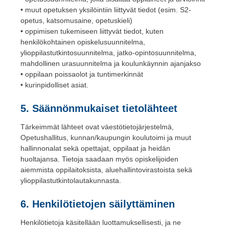
• muut opetuksen yksilöintiin liittyvät tiedot (esim. S2-
opetus, katsomusaine, opetuskieli)
• oppimisen tukemiseen liittyvät tiedot, kuten
henkilökohtainen opiskelusuunnitelma,
ylioppilastutkintosuunnitelma, jatko-opintosuunnitelma,
mahdollinen urasuunnitelma ja koulunkäynnin ajanjakso
• oppilaan poissaolot ja tuntimerkinnät
• kurinpidolliset asiat.
5. Säännönmukaiset tietolähteet
Tärkeimmät lähteet ovat väestötietojärjestelmä,
Opetushallitus, kunnan/kaupungin koulutoimi ja muut
hallinnonalat sekä opettajat, oppilaat ja heidän
huoltajansa. Tietoja saadaan myös opiskelijoiden
aiemmista oppilaitoksista, aluehallintovirastoista sekä
ylioppilastutkintolautakunnasta.
6. Henkilötietojen säilyttäminen
Henkilötietoja käsitellään luottamuksellisesti, ja ne