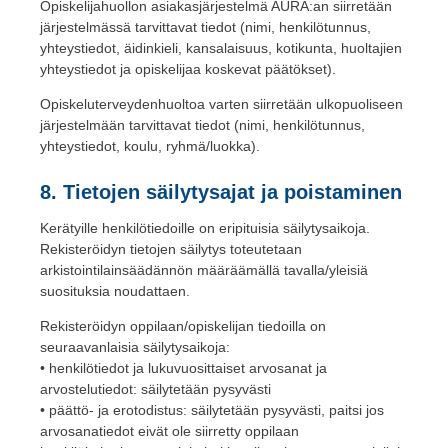
Opiskelijahuollon asiakasjärjestelmä AURA:an siirretään
järjestelmässä tarvittavat tiedot (nimi, henkilötunnus,
yhteystiedot, äidinkieli, kansalaisuus, kotikunta, huoltajien
yhteystiedot ja opiskelijaa koskevat päätökset).
Opiskeluterveydenhuoltoa varten siirretään ulkopuoliseen
järjestelmään tarvittavat tiedot (nimi, henkilötunnus,
yhteystiedot, koulu, ryhmä/luokka).
8. Tietojen säilytysajat ja poistaminen
Kerätyille henkilötiedoille on eripituisia säilytysaikoja.
Rekisteröidyn tietojen säilytys toteutetaan
arkistointilainsäädännön määräämällä tavalla/yleisiä
suosituksia noudattaen.
Rekisteröidyn oppilaan/opiskelijan tiedoilla on
seuraavanlaisia säilytysaikoja:
• henkilötiedot ja lukuvuosittaiset arvosanat ja
arvostelutiedot: säilytetään pysyvästi
• päättö- ja erotodistus: säilytetään pysyvästi, paitsi jos
arvosanatiedot eivät ole siirretty oppilaan