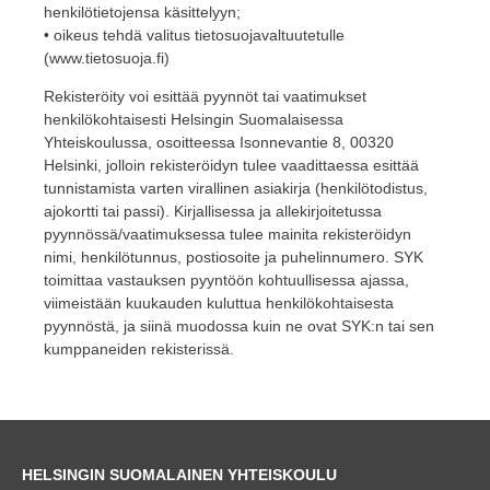
henkilötietojensa käsittelyyn;
• oikeus tehdä valitus tietosuojavaltuutetulle
(www.tietosuoja.fi)
Rekisteröity voi esittää pyynnöt tai vaatimukset
henkilökohtaisesti Helsingin Suomalaisessa
Yhteiskoulussa, osoitteessa Isonnevantie 8, 00320
Helsinki, jolloin rekisteröidyn tulee vaadittaessa esittää
tunnistamista varten virallinen asiakirja (henkilötodistus,
ajokortti tai passi). Kirjallisessa ja allekirjoitetussa
pyynnössä/vaatimuksessa tulee mainita rekisteröidyn
nimi, henkilötunnus, postiosoite ja puhelinnumero. SYK
toimittaa vastauksen pyyntöön kohtuullisessa ajassa,
viimeistään kuukauden kuluttua henkilökohtaisesta
pyynnöstä, ja siinä muodossa kuin ne ovat SYK:n tai sen
kumppaneiden rekisterissä.
HELSINGIN SUOMALAINEN YHTEISKOULU