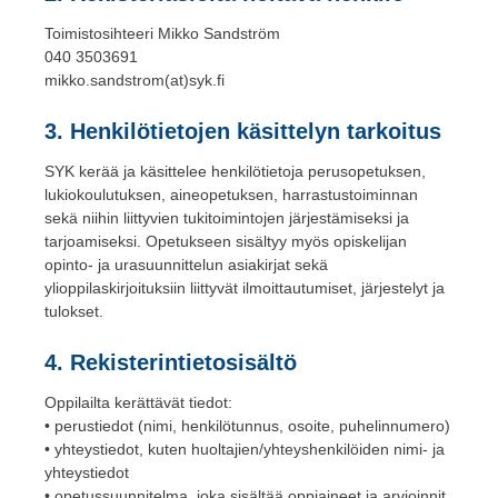
Toimistosihteeri Mikko Sandström
040 3503691
mikko.sandstrom(at)syk.fi
3. Henkilötietojen käsittelyn tarkoitus
SYK kerää ja käsittelee henkilötietoja perusopetuksen,
lukiokoulutuksen, aineopetuksen, harrastustoiminnan
sekä niihin liittyvien tukitoimintojen järjestämiseksi ja
tarjoamiseksi. Opetukseen sisältyy myös opiskelijan
opinto- ja urasuunnittelun asiakirjat sekä
ylioppilaskirjoituksiin liittyvät ilmoittautumiset, järjestelyt ja
tulokset.
4. Rekisterintietosisältö
Oppilailta kerättävät tiedot:
• perustiedot (nimi, henkilötunnus, osoite, puhelinnumero)
• yhteystiedot, kuten huoltajien/yhteyshenkilöiden nimi- ja
yhteystiedot
• opetussuunnitelma, joka sisältää oppiaineet ja arvioinnit