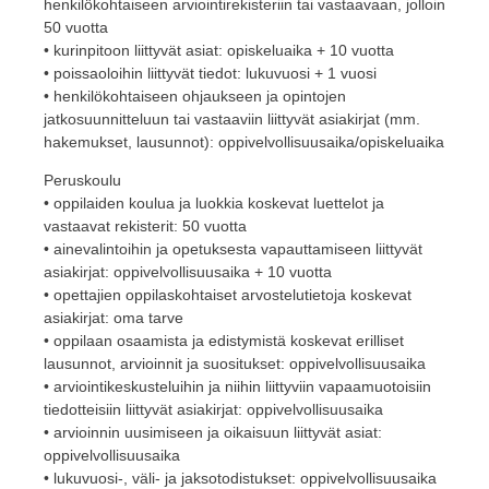
henkilökohtaiseen arviointirekisteriin tai vastaavaan, jolloin
50 vuotta
• kurinpitoon liittyvät asiat: opiskeluaika + 10 vuotta
• poissaoloihin liittyvät tiedot: lukuvuosi + 1 vuosi
• henkilökohtaiseen ohjaukseen ja opintojen
jatkosuunnitteluun tai vastaaviin liittyvät asiakirjat (mm.
hakemukset, lausunnot): oppivelvollisuusaika/opiskeluaika
Peruskoulu
• oppilaiden koulua ja luokkia koskevat luettelot ja
vastaavat rekisterit: 50 vuotta
• ainevalintoihin ja opetuksesta vapauttamiseen liittyvät
asiakirjat: oppivelvollisuusaika + 10 vuotta
• opettajien oppilaskohtaiset arvostelutietoja koskevat
asiakirjat: oma tarve
• oppilaan osaamista ja edistymistä koskevat erilliset
lausunnot, arvioinnit ja suositukset: oppivelvollisuusaika
• arviointikeskusteluihin ja niihin liittyviin vapaamuotoisiin
tiedotteisiin liittyvät asiakirjat: oppivelvollisuusaika
• arvioinnin uusimiseen ja oikaisuun liittyvät asiat:
oppivelvollisuusaika
• lukuvuosi-, väli- ja jaksotodistukset: oppivelvollisuusaika