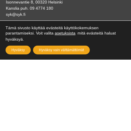
Isonnevantie 8, 00320 Helsinki
Kanslia puh. 09 4774 180
syk@syk.fi
KARTTA
Tämä sivusto käyttää evästeitä käyttökokemuksen
parantamiseksi. Voit valita
asetuksista
mitä evästeitä haluat
hyväksyä.
Hyväksy
Hyväksy vain välttämättömät