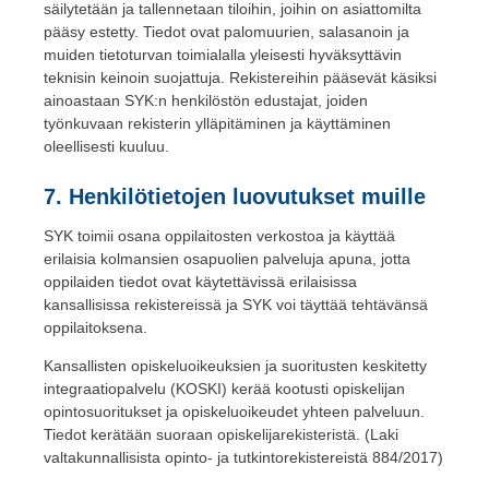
säilytetään ja tallennetaan tiloihin, joihin on asiattomilta
pääsy estetty. Tiedot ovat palomuurien, salasanoin ja
muiden tietoturvan toimialalla yleisesti hyväksyttävin
teknisin keinoin suojattuja. Rekistereihin pääsevät käsiksi
ainoastaan SYK:n henkilöstön edustajat, joiden
työnkuvaan rekisterin ylläpitäminen ja käyttäminen
oleellisesti kuuluu.
7. Henkilötietojen luovutukset muille
SYK toimii osana oppilaitosten verkostoa ja käyttää
erilaisia kolmansien osapuolien palveluja apuna, jotta
oppilaiden tiedot ovat käytettävissä erilaisissa
kansallisissa rekistereissä ja SYK voi täyttää tehtävänsä
oppilaitoksena.
Kansallisten opiskeluoikeuksien ja suoritusten keskitetty
integraatiopalvelu (KOSKI) kerää kootusti opiskelijan
opintosuoritukset ja opiskeluoikeudet yhteen palveluun.
Tiedot kerätään suoraan opiskelijarekisteristä. (Laki
valtakunnallisista opinto- ja tutkintorekistereistä 884/2017)