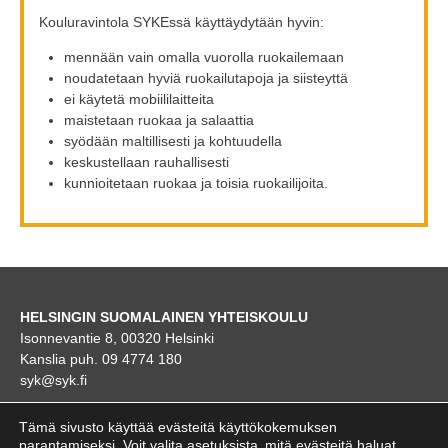
Kouluravintola SYKEssä käyttäydytään hyvin:
mennään vain omalla vuorolla ruokailemaan
noudatetaan hyviä ruokailutapoja ja siisteyttä
ei käytetä mobiililaitteita
maistetaan ruokaa ja salaattia
syödään maltillisesti ja kohtuudella
keskustellaan rauhallisesti
kunnioitetaan ruokaa ja toisia ruokailijoita.
HELSINGIN SUOMALAINEN YHTEISKOULU
Isonnevantie 8, 00320 Helsinki
Kanslia puh. 09 4774 180
syk@syk.fi
KARTTA
Tämä sivusto käyttää evästeitä käyttökokemuksen
parantamiseksi. Voit valita
asetuksista
mitä evästeitä haluat