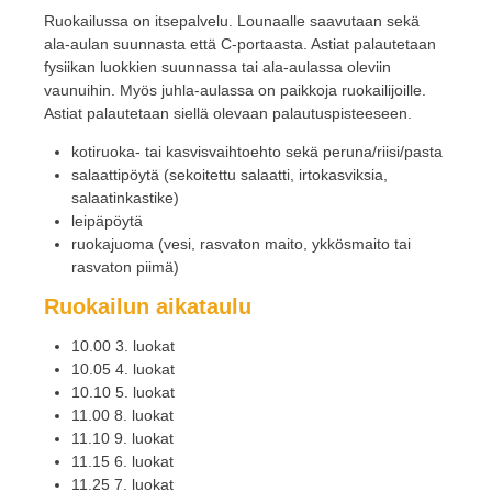
Ruokailussa on itsepalvelu. Lounaalle saavutaan sekä
ala-aulan suunnasta että C-portaasta. Astiat palautetaan
fysiikan luokkien suunnassa tai ala-aulassa oleviin
vaunuihin. Myös juhla-aulassa on paikkoja ruokailijoille.
Astiat palautetaan siellä olevaan palautuspisteeseen.
kotiruoka- tai kasvisvaihtoehto sekä peruna/riisi/pasta
salaattipöytä (sekoitettu salaatti, irtokasviksia,
salaatinkastike)
leipäpöytä
ruokajuoma (vesi, rasvaton maito, ykkösmaito tai
rasvaton piimä)
Ruokailun aikataulu
10.00 3. luokat
10.05 4. luokat
10.10 5. luokat
11.00 8. luokat
11.10 9. luokat
11.15 6. luokat
11.25 7. luokat