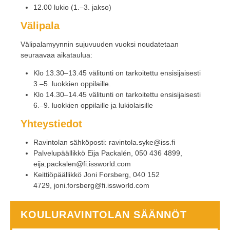
12.00 lukio (1.–3. jakso)
Välipala
Välipalamyynnin sujuvuuden vuoksi noudatetaan
seuraavaa aikataulua:
Klo 13.30–13.45 välitunti on tarkoitettu ensisijaisesti
3.–5. luokkien oppilaille.
Klo 14.30–14.45 välitunti on tarkoitettu ensisijaisesti
6.–9. luokkien oppilaille ja lukiolaisille
Yhteystiedot
Ravintolan sähköposti: ravintola.syke@iss.fi
Palvelupäällikkö Eija Packalén, 050 436 4899,
eija.packalen@fi.issworld.com
Keittiöpäällikkö Joni Forsberg,
040 152
4729, joni.forsberg@fi.issworld.com
KOULURAVINTOLAN SÄÄNNÖT