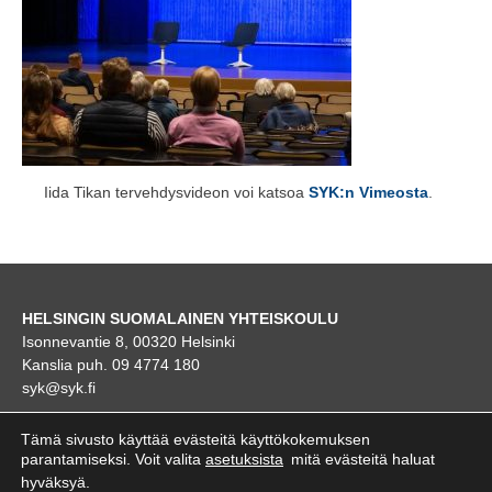
Iida Tikan tervehdysvideon voi katsoa
SYK:n Vimeosta
.
HELSINGIN SUOMALAINEN YHTEISKOULU
Isonnevantie 8, 00320 Helsinki
Kanslia puh. 09 4774 180
syk@syk.fi
KARTTA
Tämä sivusto käyttää evästeitä käyttökokemuksen
parantamiseksi. Voit valita
asetuksista
mitä evästeitä haluat
hyväksyä.