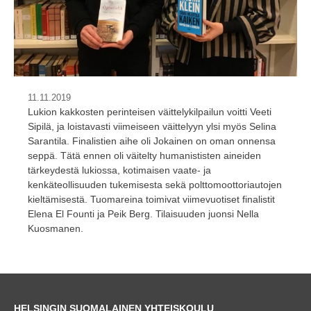
11.11.2019
Lukion kakkosten perinteisen väittelykilpailun voitti Veeti
Sipilä, ja loistavasti viimeiseen väittelyyn ylsi myös Selina
Sarantila. Finalistien aihe oli Jokainen on oman onnensa
seppä. Tätä ennen oli väitelty humanististen aineiden
tärkeydestä lukiossa, kotimaisen vaate- ja
kenkäteollisuuden tukemisesta sekä polttomoottoriautojen
kieltämisestä. Tuomareina toimivat viimevuotiset finalistit
Elena El Founti ja Peik Berg. Tilaisuuden juonsi Nella
Kuosmanen.
HELSINGIN SUOMALAINEN YHTEISKOULU