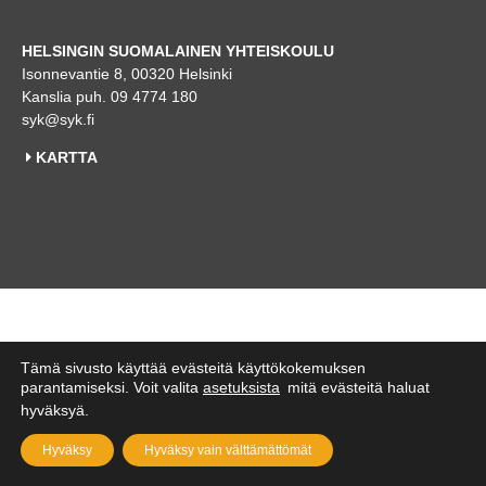
HELSINGIN SUOMALAINEN YHTEISKOULU
Isonnevantie 8, 00320 Helsinki
Kanslia puh. 09 4774 180
syk@syk.fi
KARTTA
Tämä sivusto käyttää evästeitä käyttökokemuksen
parantamiseksi. Voit valita
asetuksista
mitä evästeitä haluat
hyväksyä.
Hyväksy
Hyväksy vain välttämättömät