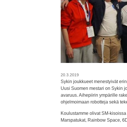
20.3.2019
Sykin joukkueet menestyivät erin
Uusi Suomen mestari on Sykin j
avaruus. Aihepiirin ympärille raken
ohjelmoimaan robotteja sekä te
Koulustamme olivat SM-kisoissa 
Marspatukat, Rainbow Space, 6D