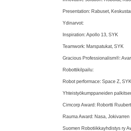
Presentation: Rabuset, Keskustan
Ydinarvot:
Inspiration: Apollo 13, SYK
Teamwork: Marspatukat, SYK
Gracious Professionalism®: Ava
Robottikilpailu:
Robot performace: Space Z, SY
Yhteistyökumppaneiden palkitse
Cimcorp Award: Robortti Ruubert
Rauma Award: Nasa, Jokivarren k
Suomen Robotiikkayhdistys ry Aw