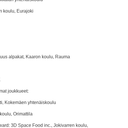
 koulu, Eurajoki
ruus alpakat, Kaaron koulu, Rauma
K
mat joukkueet:
ti, Kokemäen yhtenäiskoulu
oulu, Orimattila
ard: 3D Space Food inc., Jokivarren koulu,