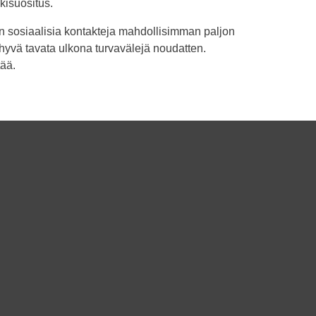
kisuositus.
n sosiaalisia kontakteja mahdollisimman paljon
hyvä tavata ulkona turvavälejä noudatten.
tää.