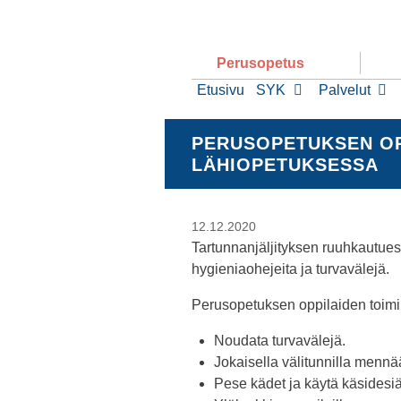
Perusopetus
Etusivu
SYK
Palvelut
PERUSOPETUKSEN OP
LÄHIOPETUKSESSA
12.12.2020
Tartunnanjäljityksen ruuhkautues
hygieniaohejeita ja turvavälejä.
Perusopetuksen oppilaiden toim
Noudata turvavälejä.
Jokaisella välitunnilla mennä
Pese kädet ja käytä käsidesiä