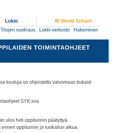
Lukio
IB World School
Tilojen vuokraus
Lukki-verkosto
Hakeminen
PILAIDEN TOIMINTAOHJEET
sa kouluja on ohjeistettu valvomaan tiukasti
intaohjeet SYK:ssa
än ulos heti oppitunnin päätyttyä.
 ennen oppitunnin ja ruokailun alkua.