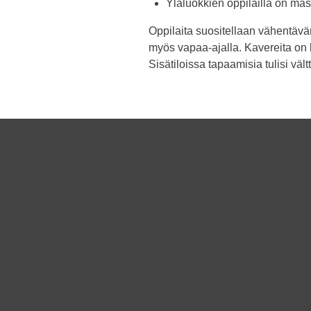
Yläluokkien oppilailla on mas
Oppilaita suositellaan vähentävä
myös vapaa-ajalla. Kavereita on 
Sisätiloissa tapaamisia tulisi vält