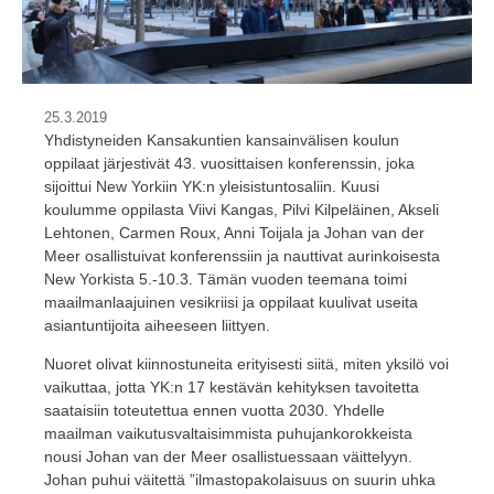
25.3.2019
Yhdistyneiden Kansakuntien kansainvälisen koulun
oppilaat järjestivät 43. vuosittaisen konferenssin, joka
sijoittui New Yorkiin YK:n yleisistuntosaliin. Kuusi
koulumme oppilasta Viivi Kangas, Pilvi Kilpeläinen, Akseli
Lehtonen, Carmen Roux, Anni Toijala ja Johan van der
Meer osallistuivat konferenssiin ja nauttivat aurinkoisesta
New Yorkista 5.-10.3. Tämän vuoden teemana toimi
maailmanlaajuinen vesikriisi ja oppilaat kuulivat useita
asiantuntijoita aiheeseen liittyen.
Nuoret olivat kiinnostuneita erityisesti siitä, miten yksilö voi
vaikuttaa, jotta YK:n 17 kestävän kehityksen tavoitetta
saataisiin toteutettua ennen vuotta 2030. Yhdelle
maailman vaikutusvaltaisimmista puhujankorokkeista
nousi Johan van der Meer osallistuessaan väittelyyn.
Johan puhui väitettä ”ilmastopakolaisuus on suurin uhka