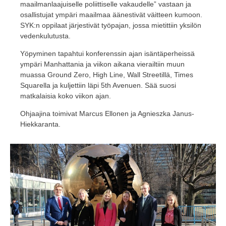
maailmanlaajuiselle poliittiselle vakaudelle” vastaan ja
osallistujat ympäri maailmaa äänestivät väitteen kumoon.
SYK:n oppilaat järjestivät työpajan, jossa mietittiin yksilön
vedenkulutusta.
Yöpyminen tapahtui konferenssin ajan isäntäperheissä
ympäri Manhattania ja viikon aikana vierailtiin muun
muassa Ground Zero, High Line, Wall Streetillä, Times
Squarella ja kuljettiin läpi 5th Avenuen. Sää suosi
matkalaisia koko viikon ajan.
Ohjaajina toimivat Marcus Ellonen ja Agnieszka Janus-
Hiekkaranta.