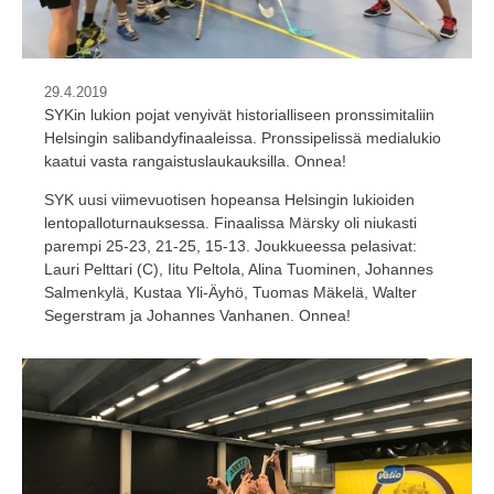
29.4.2019
SYKin lukion pojat venyivät historialliseen pronssimitaliin
Helsingin salibandyfinaaleissa. Pronssipelissä medialukio
kaatui vasta rangaistuslaukauksilla. Onnea!
SYK uusi viimevuotisen hopeansa Helsingin lukioiden
lentopalloturnauksessa. Finaalissa Märsky oli niukasti
parempi 25-23, 21-25, 15-13. Joukkueessa pelasivat:
Lauri Pelttari (C), Iitu Peltola, Alina Tuominen, Johannes
Salmenkylä, Kustaa Yli-Äyhö, Tuomas Mäkelä, Walter
Segerstram ja Johannes Vanhanen. Onnea!