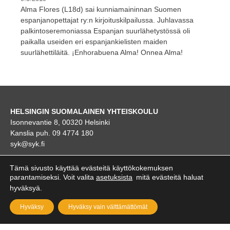
Alma Flores (L18d) sai kunniamaininnan Suomen
espanjanopettajat ry:n kirjoituskilpailussa. Juhlavassa
palkintoseremoniassa Espanjan suurlähetystössä oli
paikalla useiden eri espanjankielisten maiden
suurlähettiläitä. ¡Enhorabuena Alma! Onnea Alma!
HELSINGIN SUOMALAINEN YHTEISKOULU
Isonnevantie 8, 00320 Helsinki
Kanslia puh. 09 4774 180
syk@syk.fi
KARTTA
Tämä sivusto käyttää evästeitä käyttökokemuksen
parantamiseksi. Voit valita
asetuksista
mitä evästeitä haluat
hyväksyä.
Hyväksy
Hyväksy vain välttämättömät