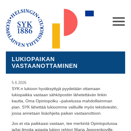
LUKIOPAIKAN
VASTAANOTTAMINEN
5.6.2026
SYK:n lukioon hyväksyttyjä pyydetään ottamaan
lukiopaikka vastaan sähköpostiin lähetettävän linkin
kautta, Oma Opintopolku –palvelussa mahdollisimman
pian. SYK lähettää lukioomme valituille myös tekstiviestin,
jossa annetaan lisäohjeita paikan vastaanottoon.
Jos et ota paikkaasi vastaan, tee merkintä Opintopolussa
ja/tai ilmoita asiasta lukion rehtori Marja Jegorenkoville,