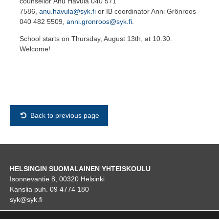
counsellor
Anu Havula
040 571
7586
,
anu.havula@syk.fi
or IB coordinator Anni Grönroos
040 482 5509,
anni.gronroos@syk.fi
.
School starts on Thursday, August 13
th
, at 10.30.
Welcome!
Back to previous page
HELSINGIN SUOMALAINEN YHTEISKOULU
Isonnevantie 8, 00320 Helsinki
Kanslia puh. 09 4774 180
syk@syk.fi
KARTTA