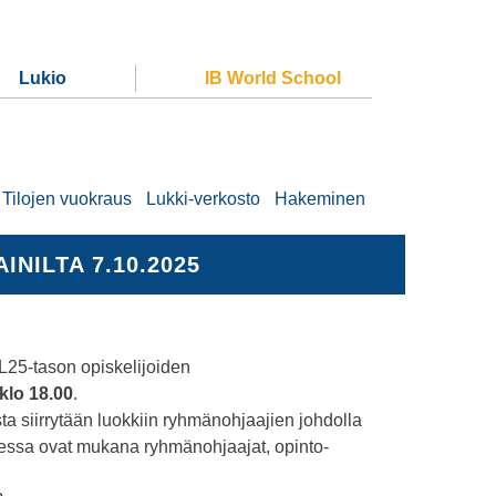
Lukio
IB World School
Tilojen vuokraus
Lukki-verkosto
Hakeminen
NILTA 7.10.2025
L25-tason opiskelijoiden
 klo 18.00
.
sta siirrytään luokkiin ryhmänohjaajien johdolla
isessa ovat mukana ryhmänohjaajat, opinto-