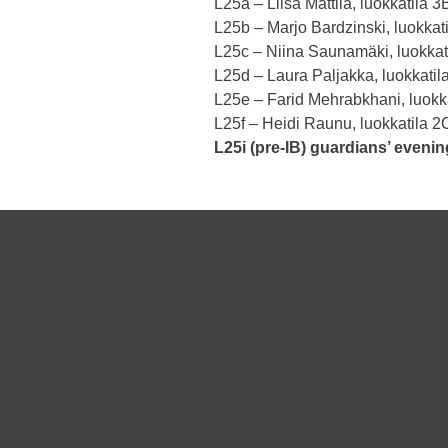
L25a – Liisa Mattila, luokkatila 3
L25b – Marjo Bardzinski, luokkat
L25c – Niina Saunamäki, luokkat
L25d – Laura Paljakka, luokkatil
L25e – Farid Mehrabkhani, luokka
L25f – Heidi Raunu, luokkatila 2
L25i (pre-IB) guardians’ evening