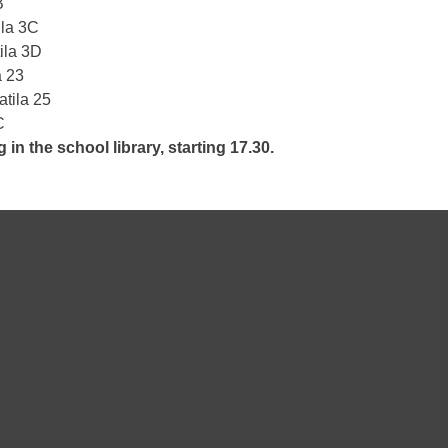
B
ila 3C
ila 3D
a 23
tila 25
C
 in the school library, starting 17.30.