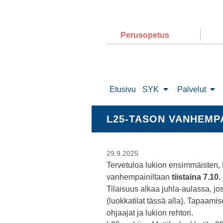
Perusopetus
Etusivu
SYK
Palvelut
L25-TASON VANHEMPAI
29.9.2025
Tervetuloa lukion ensimmäisten, 
vanhempainiltaan
tiistaina 7.10.
Tilaisuus alkaa juhla-aulassa, jo
(luokkatilat tässä alla). Tapaam
ohjaajat ja lukion rehtori.