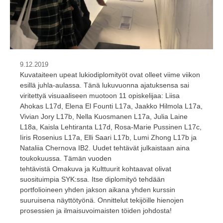
9.12.2019
Kuvataiteen upeat lukiodiplomityöt ovat olleet viime viikon
esillä juhla-aulassa. Tänä lukuvuonna ajatuksensa sai
viritettyä visuaaliseen muotoon 11 opiskelijaa: Liisa
Ahokas L17d, Elena El Founti L17a, Jaakko Hilmola L17a,
Vivian Jory L17b, Nella Kuosmanen L17a, Julia Laine
L18a, Kaisla Lehtiranta L17d, Rosa-Marie Pussinen L17c,
Iiris Rosenius L17a, Elli Saari L17b, Lumi Zhong L17b ja
Nataliia Chernova IB2. Uudet tehtävät julkaistaan aina
toukokuussa. Tämän vuoden
tehtävistä Omakuva ja Kulttuurit kohtaavat olivat
suosituimpia SYK:ssa. Itse diplomityö tehdään
portfolioineen yhden jakson aikana yhden kurssin
suuruisena näyttötyönä. Onnittelut tekijöille hienojen
prosessien ja ilmaisuvoimaisten töiden johdosta!