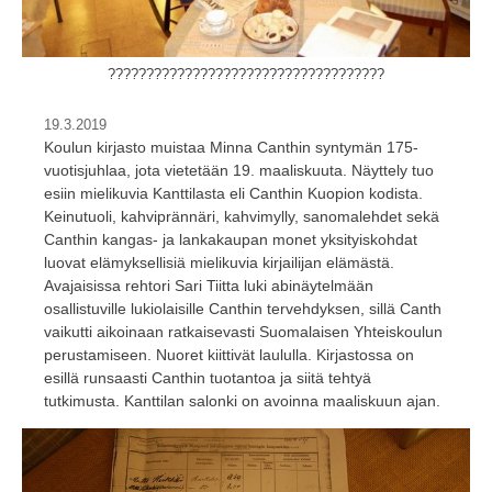
????????????????????????????????????
19.3.2019
Koulun kirjasto muistaa Minna Canthin syntymän 175-
vuotisjuhlaa, jota vietetään 19. maaliskuuta. Näyttely tuo
esiin mielikuvia Kanttilasta eli Canthin Kuopion kodista.
Keinutuoli, kahviprännäri, kahvimylly, sanomalehdet sekä
Canthin kangas- ja lankakaupan monet yksityiskohdat
luovat elämyksellisiä mielikuvia kirjailijan elämästä.
Avajaisissa rehtori Sari Tiitta luki abinäytelmään
osallistuville lukiolaisille Canthin tervehdyksen, sillä Canth
vaikutti aikoinaan ratkaisevasti Suomalaisen Yhteiskoulun
perustamiseen. Nuoret kiittivät laululla. Kirjastossa on
esillä runsaasti Canthin tuotantoa ja siitä tehtyä
tutkimusta. Kanttilan salonki on avoinna maaliskuun ajan.