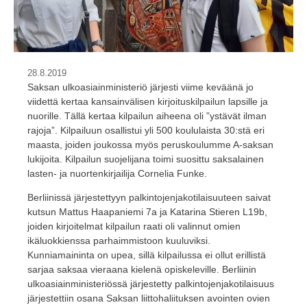
28.8.2019
Saksan ulkoasiainministeriö järjesti viime keväänä jo
viidettä kertaa kansainvälisen kirjoituskilpailun lapsille ja
nuorille. Tällä kertaa kilpailun aiheena oli ”ystävät ilman
rajoja”. Kilpailuun osallistui yli 500 koululaista 30:stä eri
maasta, joiden joukossa myös peruskoulumme A-saksan
lukijoita. Kilpailun suojelijana toimi suosittu saksalainen
lasten- ja nuortenkirjailija Cornelia Funke.
Berliinissä järjestettyyn palkintojenjakotilaisuuteen saivat
kutsun Mattus Haapaniemi 7a ja Katarina Stieren L19b,
joiden kirjoitelmat kilpailun raati oli valinnut omien
ikäluokkienssa parhaimmistoon kuuluviksi.
Kunniamaininta on upea, sillä kilpailussa ei ollut erillistä
sarjaa saksaa vieraana kielenä opiskeleville. Berliinin
ulkoasiainministeriössä järjestetty palkintojenjakotilaisuus
järjestettiin osana Saksan liittohaliituksen avointen ovien