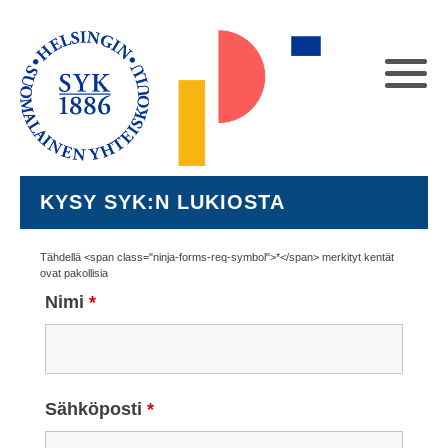
KYSY SYK:N LUKIOSTA
Tähdellä <span class="ninja-forms-req-symbol">*</span> merkityt kentät
ovat pakollisia
Nimi
*
Sähköposti
*