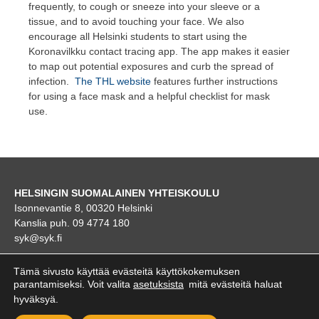
frequently, to cough or sneeze into your sleeve or a
tissue, and to avoid touching your face. We also
encourage all Helsinki students to start using the
Koronavilkku contact tracing app. The app makes it easier
to map out potential exposures and curb the spread of
infection.
The THL website
features further instructions
for using a face mask and a helpful checklist for mask
use.
HELSINGIN SUOMALAINEN YHTEISKOULU
Isonnevantie 8, 00320 Helsinki
Kanslia puh. 09 4774 180
syk@syk.fi
KARTTA
Tämä sivusto käyttää evästeitä käyttökokemuksen
parantamiseksi. Voit valita
asetuksista
mitä evästeitä haluat
hyväksyä.