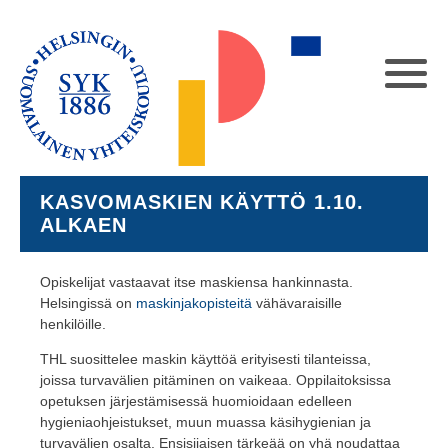
KASVOMASKIEN KÄYTTÖ 1.10.
ALKAEN
Opiskelijat vastaavat itse maskiensa hankinnasta.
Helsingissä on
maskinjakopisteitä
vähävaraisille
henkilöille.
THL suosittelee maskin käyttöä erityisesti tilanteissa,
joissa turvavälien pitäminen on vaikeaa. Oppilaitoksissa
opetuksen järjestämisessä huomioidaan edelleen
hygieniaohjeistukset, muun muassa käsihygienian ja
turvavälien osalta. Ensisijaisen tärkeää on yhä noudattaa