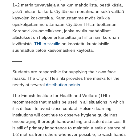
1–2 metrin turvavälejä aina kun mahdollista, pestä käsiä,
yskiä hihaan tai kertakäyttöiseen nenäliinaan sekä välttää
kasvojen koskettelua. Kannustamme myös kaikkia
opiskelijoitamme ottamaan käyttöön THL:n tuottaman
Koronavilkku-sovelluksen, jonka avulla mahdolliset
altistukset on helpompi kartoittaa ja hillitä näin koronan
leviämistä.
THL:n sivuille
on koostettu kuntalaisille
suunnattua tietoa kasvomaskien käytöstä.
——-
Students are responsible for supplying their own face
masks. The City of Helsinki provides free masks for the
needy at several
distribution points
.
The Finnish Institute for Health and Welfare (THL)
recommends that masks be used in all situations in which
it is difficult to avoid close contact. Helsinki learning
institutions will continue to observe hygiene guidelines,
encouraging thorough handwashing and safe distances. It
is still of primary importance to maintain a safe distance of
1-2 metres from others whenever possible, to wash hands