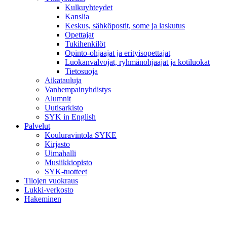
Kulkuyhteydet
Kanslia
Keskus, sähköpostit, some ja laskutus
Opettajat
Tukihenkilöt
Opinto-ohjaajat ja erityisopettajat
Luokanvalvojat, ryhmänohjaajat ja kotiluokat
Tietosuoja
Aikatauluja
Vanhempainyhdistys
Alumnit
Uutisarkisto
SYK in English
Palvelut
Kouluravintola SYKE
Kirjasto
Uimahalli
Musiikkiopisto
SYK-tuotteet
Tilojen vuokraus
Lukki-verkosto
Hakeminen