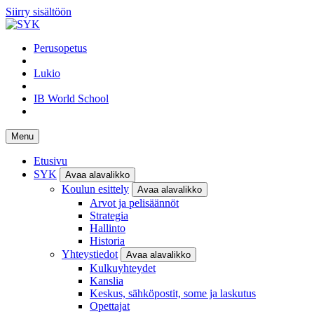
Siirry sisältöön
Perusopetus
Lukio
IB World School
Menu
Etusivu
SYK
Avaa alavalikko
Koulun esittely
Avaa alavalikko
Arvot ja pelisäännöt
Strategia
Hallinto
Historia
Yhteystiedot
Avaa alavalikko
Kulkuyhteydet
Kanslia
Keskus, sähköpostit, some ja laskutus
Opettajat