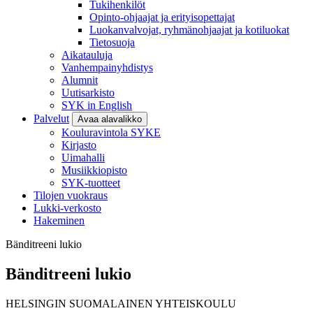
Tukihenkilöt
Opinto-ohjaajat ja erityisopettajat
Luokanvalvojat, ryhmänohjaajat ja kotiluokat
Tietosuoja
Aikatauluja
Vanhempainyhdistys
Alumnit
Uutisarkisto
SYK in English
Palvelut
Avaa alavalikko
Kouluravintola SYKE
Kirjasto
Uimahalli
Musiikkiopisto
SYK-tuotteet
Tilojen vuokraus
Lukki-verkosto
Hakeminen
Bänditreeni lukio
Bänditreeni lukio
HELSINGIN SUOMALAINEN YHTEISKOULU