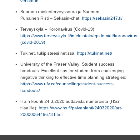
verkkoon
Suomen mielenterveysseura ja Suomen
Punainen
R
isti
–
Sekasin-chat
:
https://sekasin247.fi/
Terveyskylä
–
Koronavirus (Covid-19)
:
https://www.terveyskyla.fi/infektiotalo/epidemiat/koronavirus-
(covid-2019)
Tukinet, tukipisteesi netissä:
https://tukinet.net/
University of the Fraser Valley: Student success
handouts. Excellent tips for student from challenging
negative thinking to effective time planning strategies
:
https://www.ufv.ca/counselling/student-success-
handouts/
HS:n koonti
24.3.2020
auttavista numeroista
(HS:n
tilaajille)
:
https://www.hs.fi/paivanlehti/24032020/art-
2000006446673.html