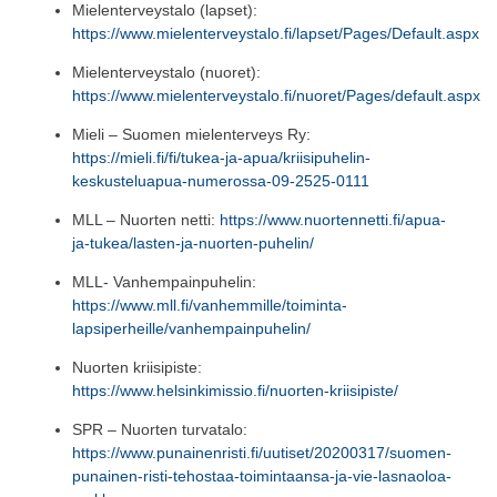
Mielenterveystalo (lapset)
:
https://www.mielenterveystalo.fi/lapset/Pages/Default.aspx
M
ielenterveystalo
(
nuor
et)
:
https://www.mielenterveystalo.fi/nuoret/Pages/default.aspx
Mieli – Suomen mielenterveys Ry:
https://mieli.fi/fi/tukea-ja-apua/kriisipuhelin-
keskusteluapua-numerossa-09-2525-0111
MLL – Nuorten netti
:
https://www.nuortennetti.fi/apua-
ja-tukea/lasten-ja-nuorten-puhelin/
MLL- Vanhempainpuhelin
:
https://www.mll.fi/vanhemmille/toiminta-
lapsiperheille/vanhempainpuhelin/
Nuorten kriisipiste
:
https://www.helsinkimissio.fi/nuorten-kriisipiste/
SPR – Nuorten turvatalo
:
https://www.punainenristi.fi/uutiset/20200317/suomen-
punainen-risti-tehostaa-toimintaansa-ja-vie-lasnaoloa-