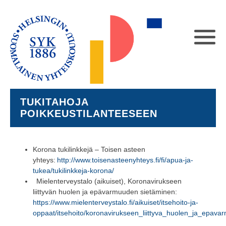
TUKITAHOJA
POIKKEUSTILANTEESEEN
Korona tukilinkkejä
–
Toisen asteen
yhteys
:
http://www.toisenasteenyhteys.fi/fi/apua-ja-
tukea/tukilinkkeja-korona/
Mielenterveystalo
(aikuiset)
,
Koronavirukseen
liittyvän huolen ja epävarmuuden sietäminen
:
https://www.mielenterveystalo.fi/aikuiset/itsehoito-ja-
oppaat/itsehoito/koronavirukseen_liittyva_huolen_ja_epav