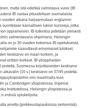
tinen, mutta sitä edeltää valmistava vuosi (IB
suutena IB vastaa pituudeltaan suomalaista
van vuoden aikana harjaannutaan englannin
a suoritetaan kansallisen lukion kursseja, jotka
nnon oppiaineisiin. IB-tutkintoa pidetään yleisesti
ntoihin valmentavana ohjelmana. Helsingin
jalla on jo 30 vuoden kokemus IB-opetuksesta.
kelijamme saavuttavat erinomaiset tulokset.
den keskiarvo on maan korkein, ja
at erittäin korkeat. IB-ylioppilaiden
pistettä, Suomessa kirjoittaneiden keskiarvo
n aikavälin (10 v.) keskiarvo on 37/45 pistettä.
uippuyliopistoihin niin maailmalla kuin
n ja Cambridgen yliopistoissa, Imperial
ka Institutetissa, Helsingin yliopistossa ja
n entisiä opiskelijoita.
kuutta ainetta (poikkeustapauksissa seitsemää).