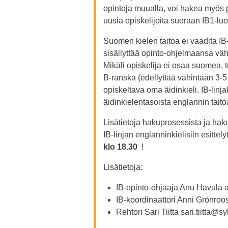
opintoja muualla, voi hakea myös 
uusia opiskelijoita suoraan IB1-luo
Suomen kielen taitoa ei vaadita IB-
sisällyttää opinto-ohjelmaansa vähi
Mikäli opiskelija ei osaa suomea,
B-ranska (edellyttää vähintään 3-5 
opiskeltava oma äidinkieli. IB-linj
äidinkielentasoista englannin taito
Lisätietoja hakuprosessista ja hak
IB-linjan englanninkielisiin esittely
klo 18.30
!
Lisätietoja:
IB-opinto-ohjaaja Anu Havula 
IB-koordinaattori Anni Grönro
Rehtori Sari Tiitta sari.tiitta@