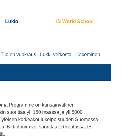
Lukio
IB World School
Tilojen vuokraus
Lukki-verkosto
Hakeminen
ploma Programme on kansainvälinen
isin suorittaa yli 150 maassa ja yli 5000
jan yleisen korkeakoulukelpoisuuden Suomessa
IB-diplomin voi suorittaa 16 koulussa. IB-
tä.