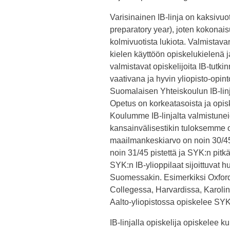
Varisinainen IB-linja on kaksivuo
preparatory year), joten kokonai
kolmivuotista lukiota. Valmista
kielen käyttöön opiskelukielenä j
valmistavat opiskelijoita IB-tutki
vaativana ja hyvin yliopisto-opi
Suomalaisen Yhteiskoulun IB-lin
Opetus on korkeatasoista ja opis
Koulumme IB-linjalta valmistunei
kansainvälisestikin tuloksemme ov
maailmankeskiarvo on noin 30/45 
noin 31/45 pistettä ja SYK:n pitkä
SYK:n IB-ylioppilaat sijoittuvat h
Suomessakin. Esimerkiksi Oxfordi
Collegessa, Harvardissa, Karolins
Aalto-yliopistossa opiskelee SYK:
IB-linjalla opiskelija opiskelee 