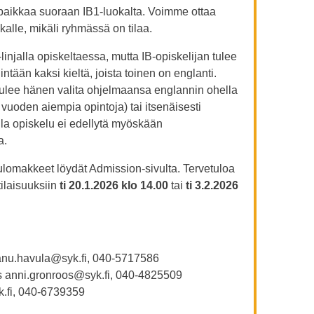
paikkaa suoraan IB1-luokalta. Voimme ottaa
kalle, mikäli ryhmässä on tilaa.
linjalla opiskeltaessa, mutta IB-opiskelijan tulee
ntään kaksi kieltä, joista toinen on englanti.
 tulee hänen valita ohjelmaansa englannin ohella
vuoden aiempia opintoja) tai itsenäisesti
alla opiskelu ei edellytä myöskään
a.
ulomakkeet löydät Admission-sivulta. Tervetuloa
tilaisuuksiin
ti 20.1.2026 klo 14.00
tai
ti 3.2.2026
anu.havula@syk.fi, 040-5717586
os anni.gronroos@syk.fi, 040-4825509
syk.fi, 040-6739359