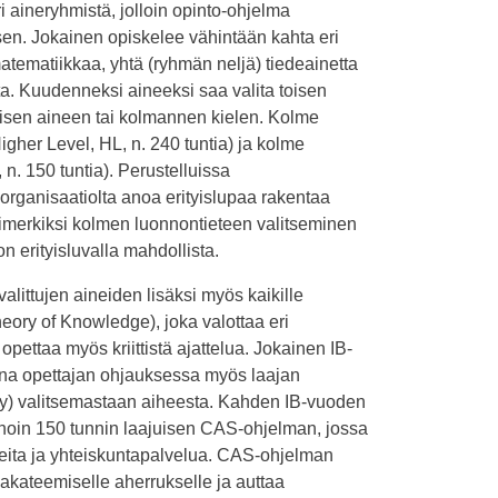
i aineryhmistä, jolloin opinto-ohjelma
ksen. Jokainen opiskelee vähintään kahta eri
, matematiikkaa, yhtä (ryhmän neljä) tiedeainetta
ta. Kuudenneksi aineeksi saa valita toisen
lisen aineen tai kolmannen kielen. Kolme
Higher Level, HL, n. 240 tuntia) ja kolme
 n. 150 tuntia). Perustelluissa
rganisaatiolta anoa erityislupaa rakentaa
simerkiksi kolmen luonnontieteen valitseminen
n erityisluvalla mahdollista.
alittujen aineiden lisäksi myös kaikille
heory of Knowledge), joka valottaa eri
 opettaa myös kriittistä ajattelua. Jokainen IB-
ana opettajan ohjauksessa myös laajan
y) valitsemastaan aiheesta. Kahden IB-vuoden
 noin 150 tunnin laajuisen CAS-ohjelman, jossa
aiteita ja yhteiskuntapalvelua. CAS-ohjelman
 akateemiselle aherrukselle ja auttaa