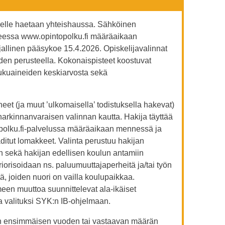
delle haetaan yhteishaussa. Sähköinen
teessa www.opintopolku.fi määräaikaan
rjallinen pääsykoe 15.4.2026. Opiskelijavalinnat
den perusteella. Kokonaispisteet koostuvat
ukuaineiden keskiarvosta sekä
eet (ja muut ’ulkomaisella’ todistuksella hakevat)
 harkinnanvaraisen valinnan kautta. Hakija täyttää
olku.fi-palvelussa määräaikaan mennessä ja
ditut lomakkeet. Valinta perustuu hakijan
sekä hakijan edellisen koulun antamiin
iorisoidaan ns. paluumuuttajaperheitä ja/tai työn
, joiden nuori on vailla koulupaikkaa.
meen muuttoa suunnittelevat ala-ikäiset
lla valituksi SYK:n IB-ohjelmaan.
kion ensimmäisen vuoden tai vastaavan määrän