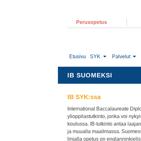
Perusopetus
Etusivu
SYK
Palvelut
IB SUOMEKSI
IB SYK:ssa
International Baccalaureate Di
ylioppilastutkinto, jonka voi nyky
koulussa. IB-tutkinto antaa laa
ja muualla maailmassa. Suomessa 
linjalla opetus on englanninkielis