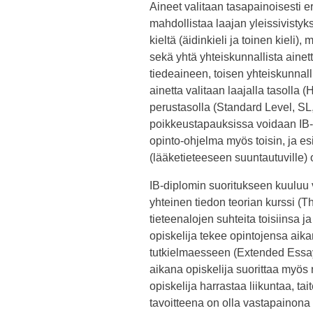
Aineet valitaan tasapainoisesti er
mahdollistaa laajan yleissivisty
kieltä (äidinkieli ja toinen kieli)
sekä yhtä yhteiskunnallista ainet
tiedeaineen, toisen yhteiskunnal
ainetta valitaan laajalla tasolla (
perustasolla (Standard Level, SL,
poikkeustapauksissa voidaan IB-o
opinto-ohjelma myös toisin, ja e
(lääketieteeseen suuntautuville) o
IB-diplomin suoritukseen kuuluu v
yhteinen tiedon teorian kurssi (T
tieteenalojen suhteita toisiinsa ja
opiskelija tekee opintojensa aik
tutkielmaesseen (Extended Essa
aikana opiskelija suorittaa myös
opiskelija harrastaa liikuntaa, t
tavoitteena on olla vastapainona