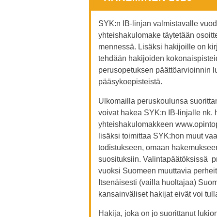
SYK:n IB-linjan valmistavalle vuo
yhteishakulomake täytetään osoit
mennessä. Lisäksi hakijoille on ki
tehdään hakijoiden kokonaispistei
perusopetuksen päättöarvioinnin l
pääsykoepisteistä.
Ulkomailla peruskoulunsa suorittan
voivat hakea SYK:n IB-linjalle nk.
yhteishakulomakkeen www.opintop
lisäksi toimittaa SYK:hon muut vaa
todistukseen, omaan hakemukseen 
suosituksiin. Valintapäätöksissä pr
vuoksi Suomeen muuttavia perheitä
Itsenäisesti (vailla huoltajaa) Suo
kansainväliset hakijat eivät voi tu
Hakija, joka on jo suorittanut lu